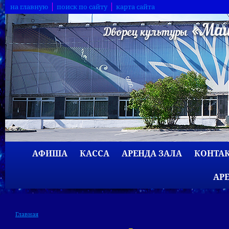
на главную
поиск по сайту
карта сайта
АФИША
КАССА
АРЕНДА ЗАЛА
КОНТА
АР
Главная