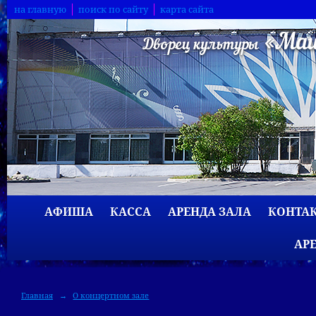
на главную
поиск по сайту
карта сайта
АФИША
КАССА
АРЕНДА ЗАЛА
КОНТА
АР
Главная
→
О концертном зале