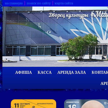
на главную
поиск по сайту
карта сайта
АФИША
КАССА
АРЕНДА ЗАЛА
КОНТА
АР