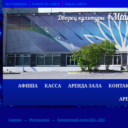
на главную
поиск по сайту
карта сайта
АФИША
КАССА
АРЕНДА ЗАЛА
КОНТА
АР
Главная
→
Фотогалерея
→
Концертный сезон 2024 - 2025