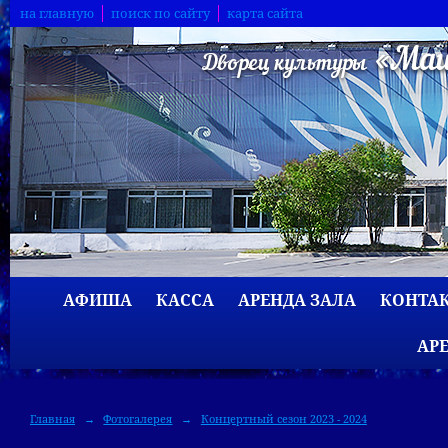
на главную
поиск по сайту
карта сайта
АФИША
КАССА
АРЕНДА ЗАЛА
КОНТА
АР
Главная
→
Фотогалерея
→
Концертный сезон 2023 - 2024