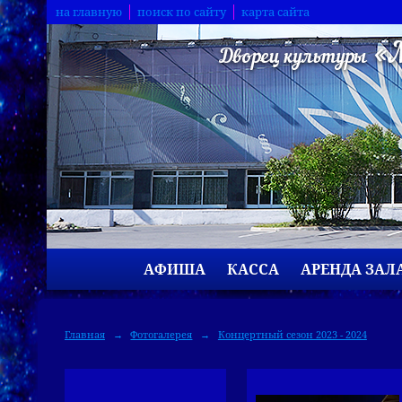
на главную
поиск по сайту
карта сайта
АФИША
КАССА
АРЕНДА ЗАЛ
Главная
→
Фотогалерея
→
Концертный сезон 2023 - 2024