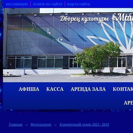
на главную
поиск по сайту
карта сайта
АФИША
КАССА
АРЕНДА ЗАЛА
КОНТА
АР
Главная
→
Фотогалерея
→
Концертный сезон 2023 - 2024