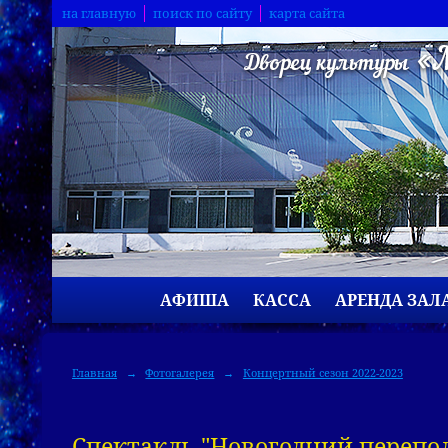
на главную
поиск по сайту
карта сайта
АФИША
КАССА
АРЕНДА ЗАЛ
Главная
→
Фотогалерея
→
Концертный сезон 2022-2023
Спектакль "Новогодний перепо