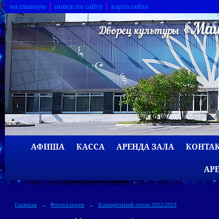
на главную
поиск по сайту
карта сайта
АФИША
КАССА
АРЕНДА ЗАЛА
КОНТА
АР
Главная
→
Фотогалерея
→
Концертный сезон 2022-2023