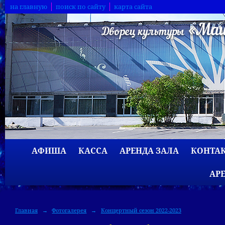
на главную
поиск по сайту
карта сайта
АФИША
КАССА
АРЕНДА ЗАЛА
КОНТА
АР
Главная
→
Фотогалерея
→
Концертный сезон 2022-2023