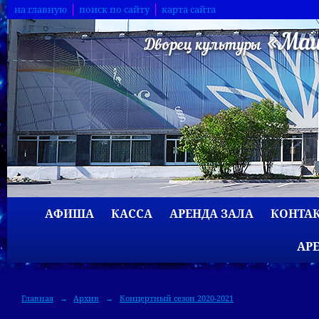
на главную
поиск по сайту
карта сайта
АФИША
КАССА
АРЕНДА ЗАЛА
КОНТА
АР
Главная
→
Архив
→
Концертный сезон 2020-2021