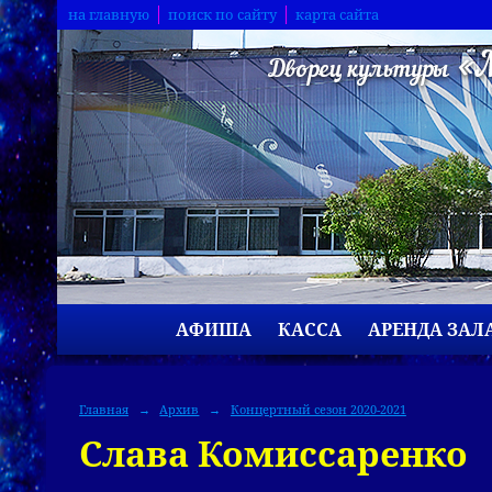
на главную
поиск по сайту
карта сайта
АФИША
КАССА
АРЕНДА ЗАЛ
Главная
→
Архив
→
Концертный сезон 2020-2021
Слава Комиссаренко