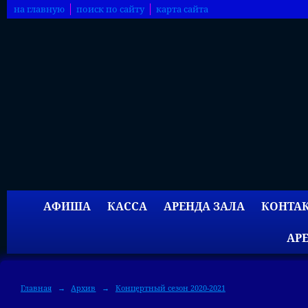
на главную
поиск по сайту
карта сайта
АФИША
КАССА
АРЕНДА ЗАЛА
КОНТА
АР
Главная
→
Архив
→
Концертный сезон 2020-2021