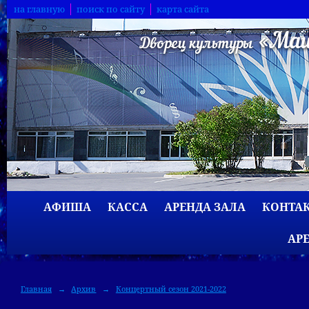
на главную
поиск по сайту
карта сайта
АФИША
КАССА
АРЕНДА ЗАЛА
КОНТА
АР
Главная
→
Архив
→
Концертный сезон 2021-2022