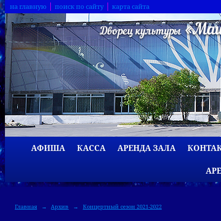
на главную
поиск по сайту
карта сайта
АФИША
КАССА
АРЕНДА ЗАЛА
КОНТА
АР
Главная
→
Архив
→
Концертный сезон 2021-2022