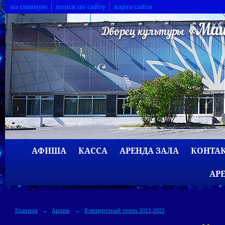
на главную
поиск по сайту
карта сайта
АФИША
КАССА
АРЕНДА ЗАЛА
КОНТА
АР
Главная
→
Архив
→
Концертный сезон 2021-2022