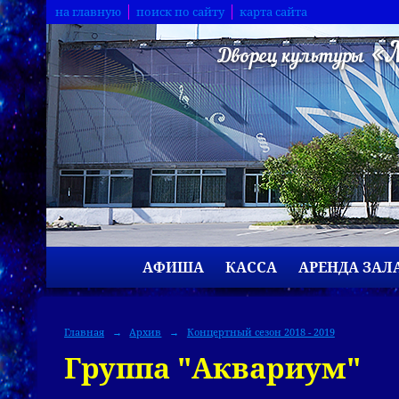
на главную
поиск по сайту
карта сайта
АФИША
КАССА
АРЕНДА ЗАЛ
Главная
→
Архив
→
Концертный сезон 2018 - 2019
Группа "Аквариум"