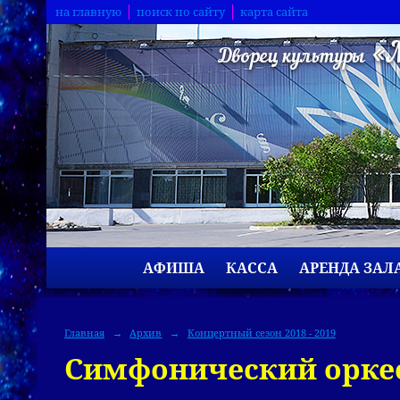
на главную
поиск по сайту
карта сайта
АФИША
КАССА
АРЕНДА ЗАЛ
Главная
→
Архив
→
Концертный сезон 2018 - 2019
Симфонический оркест