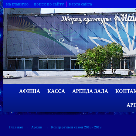
на главную
поиск по сайту
карта сайта
АФИША
КАССА
АРЕНДА ЗАЛА
КОНТА
АР
Главная
→
Архив
→
Концертный сезон 2018 - 2019