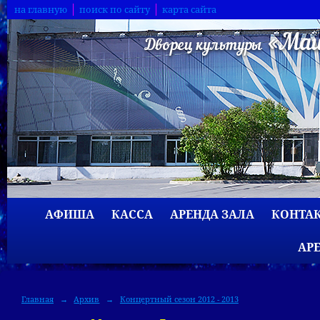
на главную
поиск по сайту
карта сайта
АФИША
КАССА
АРЕНДА ЗАЛА
КОНТА
АР
Главная
→
Архив
→
Концертный сезон 2012 - 2013