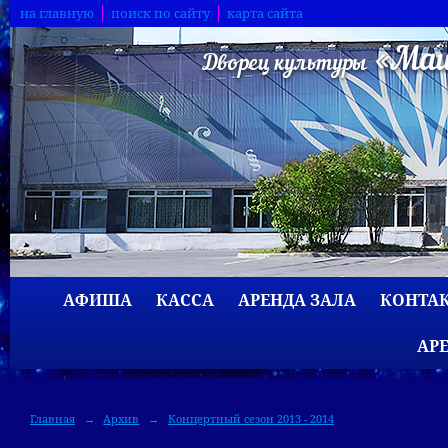
на главную
поиск по сайту
карта сайта
АФИША
КАССА
АРЕНДА ЗАЛА
КОНТА
АР
Главная
→
Архив
→
Концертный сезон 2013 - 2014