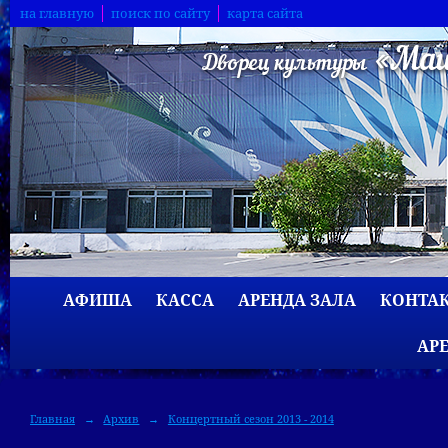
на главную
поиск по сайту
карта сайта
АФИША
КАССА
АРЕНДА ЗАЛА
КОНТА
АР
Главная
→
Архив
→
Концертный сезон 2013 - 2014