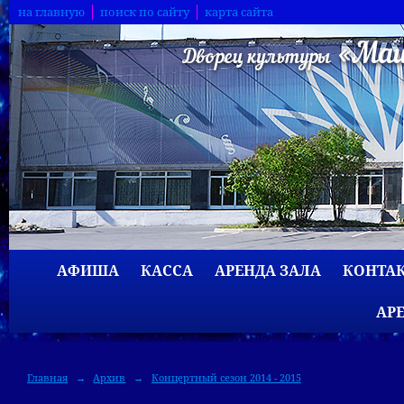
на главную
поиск по сайту
карта сайта
АФИША
КАССА
АРЕНДА ЗАЛА
КОНТА
АР
Главная
→
Архив
→
Концертный сезон 2014 - 2015