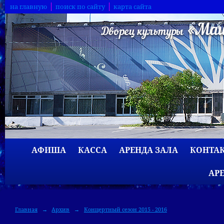
на главную
поиск по сайту
карта сайта
АФИША
КАССА
АРЕНДА ЗАЛА
КОНТА
АР
Главная
→
Архив
→
Концертный сезон 2015 - 2016