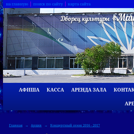
на главную
поиск по сайту
карта сайта
АФИША
КАССА
АРЕНДА ЗАЛА
КОНТА
АР
Главная
→
Архив
→
Концертный сезон 2016 - 2017