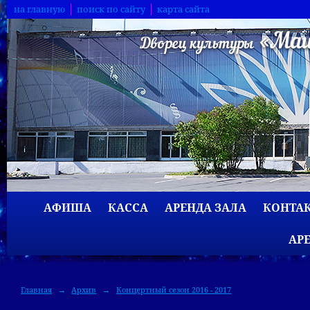
на главную
поиск по сайту
карта сайта
АФИША
КАССА
АРЕНДА ЗАЛА
КОНТА
АР
Главная
→
Архив
→
Концертный сезон 2016 - 2017