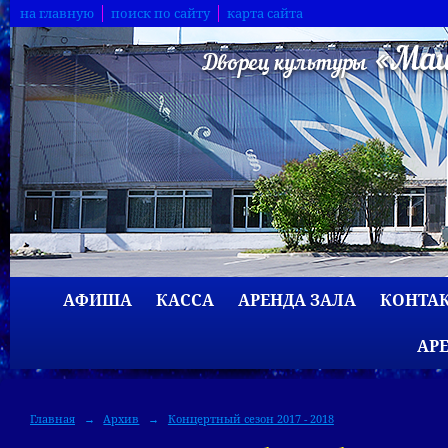
на главную
поиск по сайту
карта сайта
АФИША
КАССА
АРЕНДА ЗАЛА
КОНТА
АР
Главная
→
Архив
→
Концертный сезон 2017 - 2018