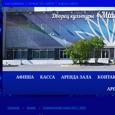
на главную
поиск по сайту
карта сайта
АФИША
КАССА
АРЕНДА ЗАЛА
КОНТА
АР
Главная
→
Архив
→
Концертный сезон 2017 - 2018